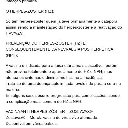
infecção primária.
O HERPES-ZÓSTER (HZ):
Só tem herpes-zóster quem já teve primariamente a catapora,
assim sendo a manifestação do herpes-zóster é a reativação do
HVV/VZV.
PREVENÇÃO DO HERPES-ZÓSTER (HZ) E
CONSEQUENTEMENTE DA NEVRALGIA PÓS HERPÉTICA
(NPH):
A vacina é indicada para a faixa etária mais suscetível, porém
não previne totalmente o aparecimento do HZ e NPH, mas
atenua os sintomas e diminui muitíssimo a incidência.
Trata-se de uma doença autolimitada, evoluindo para a cura na
maioria.
Em alguns casos ocorre progressão para complicações, sendo
a complicação mais comum do HZ a NPH.
VACINA ANTI-HERPES-ZÓSTER – ZOSTAVAX®:
Zostavax® – Merck: vacina de vírus vivo atenuado.
Disponível em vários países.