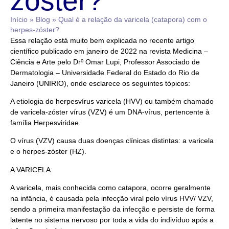
zóster?
Início
»
Blog
»
Qual é a relação da varicela (catapora) com o
herpes-zóster?
Essa relação está muito bem explicada no recente artigo
científico publicado em janeiro de 2022 na revista Medicina –
Ciência e Arte pelo Drº Omar Lupi, Professor Associado de
Dermatologia – Universidade Federal do Estado do Rio de
Janeiro (UNIRIO), onde esclarece os seguintes tópicos:
A etiologia do herpesvírus varicela (HVV) ou também chamado
de varicela-zóster vírus (VZV) é um DNA-vírus, pertencente à
família Herpesviridae.
O vírus (VZV) causa duas doenças clínicas distintas: a varicela
e o herpes-zóster (HZ).
A VARICELA:
A varicela, mais conhecida como catapora, ocorre geralmente
na infância, é causada pela infecção viral pelo vírus HVV/ VZV,
sendo a primeira manifestação da infecção e persiste de forma
latente no sistema nervoso por toda a vida do indivíduo após a