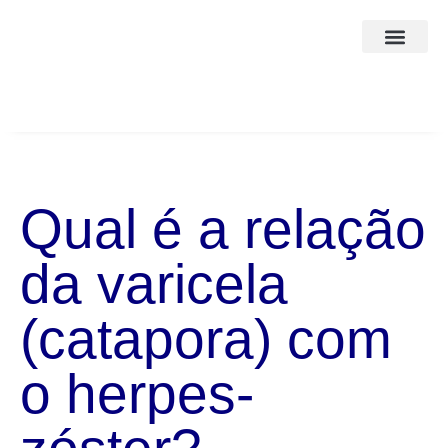
Corpo Clínico
A Clínica
Qual é a relação
da varicela
(catapora) com
o herpes-