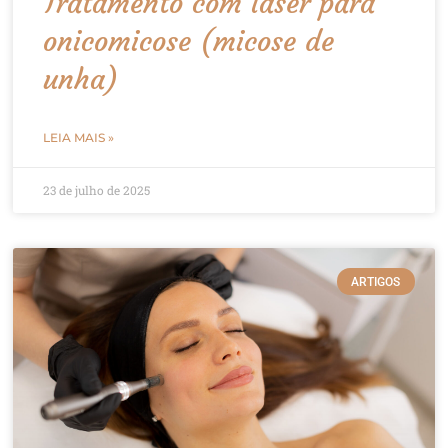
Tratamento com laser para
onicomicose (micose de
unha)
LEIA MAIS »
23 de julho de 2025
ARTIGOS