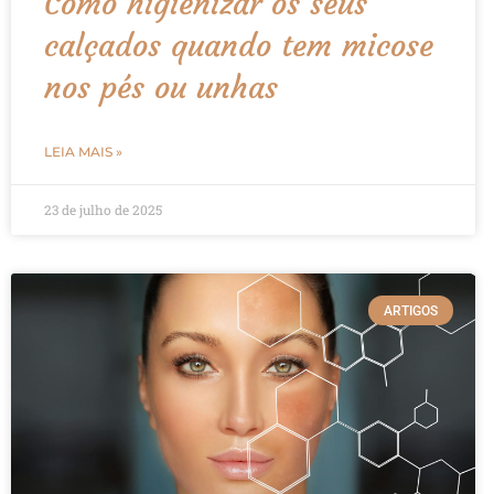
Como higienizar os seus
calçados quando tem micose
nos pés ou unhas
LEIA MAIS »
23 de julho de 2025
ARTIGOS