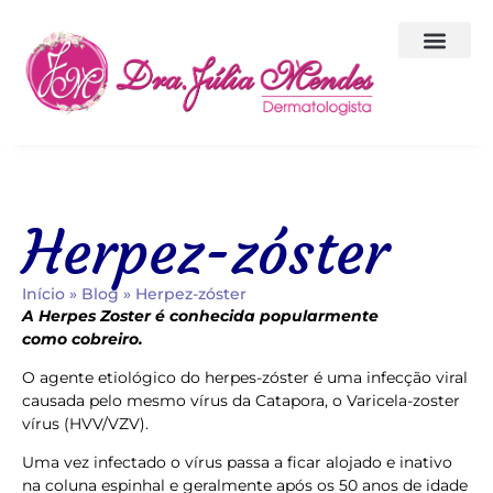
Corpo Clínico
A Clínica
Herpez-zóster
Início
»
Blog
»
Herpez-zóster
A Herpes Zoster é conhecida popularmente
como cobreiro.
O agente etiológico do herpes-zóster é uma infecção viral
causada pelo mesmo vírus da Catapora, o Varicela-zoster
vírus (HVV/VZV).
Uma vez infectado o vírus passa a ficar alojado e inativo
na coluna espinhal e geralmente após os 50 anos de idade