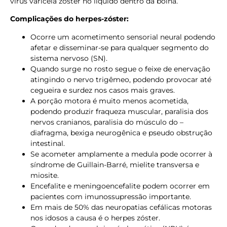
vírus varicela zóster no líquido dentro da bolha.
Complicações do herpes-zóster:
Ocorre um acometimento sensorial neural podendo
afetar e disseminar-se para qualquer segmento do
sistema nervoso (SN).
Quando surge no rosto segue o feixe de enervação
atingindo o nervo trigêmeo, podendo provocar até
cegueira e surdez nos casos mais graves.
A porção motora é muito menos acometida,
podendo produzir fraqueza muscular, paralisia dos
nervos cranianos, paralisia do músculo do –
diafragma, bexiga neurogênica e pseudo obstrução
intestinal.
Se acometer amplamente a medula pode ocorrer à
síndrome de Guillain-Barré, mielite transversa e
miosite.
Encefalite e meningoencefalite podem ocorrer em
pacientes com imunossupressão importante.
Em mais de 50% das neuropatias cefálicas motoras
nos idosos a causa é o herpes zóster.